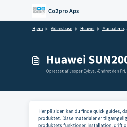
Gå til hovedindhold
Co2pro Aps
Hjem
Vidensbase
Huawei
Manualer og datablade
Huawei SUN200
Oprettet af Jesper Eybye, Ændret den Fri, 
Her på siden kan du finde quick guides,
produktet. Disse materialer er tilgængeli
produktets funktioner, installation, drift 