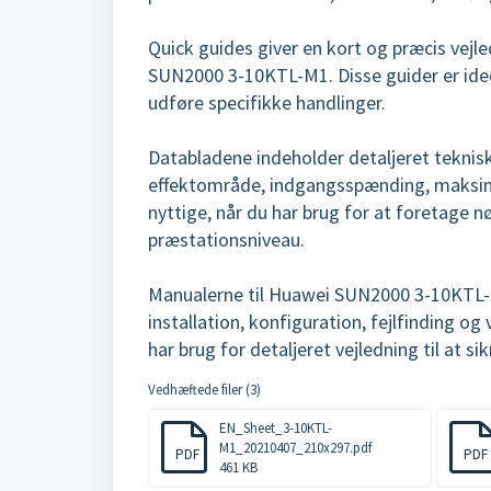
Quick guides giver en kort og præcis vejled
SUN2000 3-10KTL-M1. Disse guider er ideelle
udføre specifikke handlinger.
Databladene indeholder detaljeret teknis
effektområde, indgangsspænding, maksimal
nyttige, når du har brug for at foretage n
præstationsniveau.
Manualerne til Huawei SUN2000 3-10KTL-M1
installation, konfiguration, fejlfinding o
har brug for detaljeret vejledning til at si
Vedhæftede filer (3)
EN_Sheet_3-10KTL-
M1_20210407_210x297.pdf
PDF
PDF
461 KB