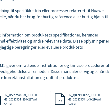
ning til specifikke trin eller processer relateret til Huawei
, når du har brug for hurtig reference eller hurtig hjælp til
k information om produktets specifikationer, herunder
 effektivitet og andre relevante data. Disse oplysninger e
øjagtige beregninger eller evaluere produktets
 giver omfattende instruktioner og trinvise procedurer til
g vedligeholdelse af enheden. Disse manualer er vigtige, når d
kre korrekt installation og drift af produktet.
EN_User-manual_3-10KTL-
EN_Quick-Guide_3-10KTL-
M1_20220304_210x297.pdf
M1_20220308_145x210.pdf
PDF
6.41 MB
3.26 MB