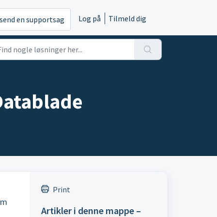
Log på
Tilmeld dig
send en supportsag
atablade
Print
om
Artikler i denne mappe –